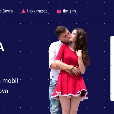
(current)
a Sayfa
Hakkımızda
İletişim
A
n mobil
ava