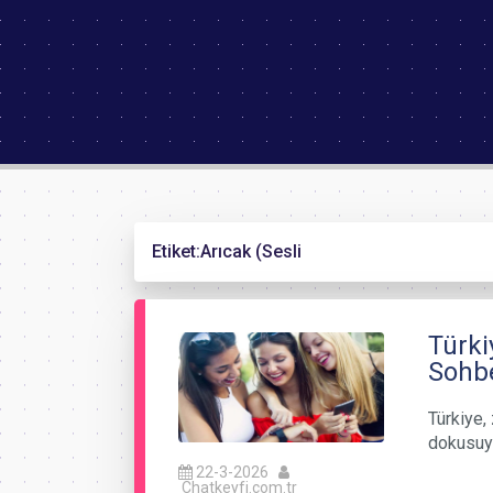
Etiket:
Arıcak (Sesli
Türki
Sohbe
Türkiye, 
dokusuyl
22-3-2026
Chatkeyfi.com.tr