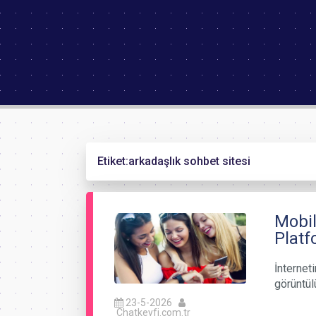
Etiket:
arkadaşlık sohbet sitesi
Mobil
Platf
İnternet
görüntül
23-5-2026
Chatkeyfi.com.tr