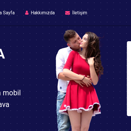
(current)
a Sayfa
Hakkımızda
İletişim
A
n mobil
ava