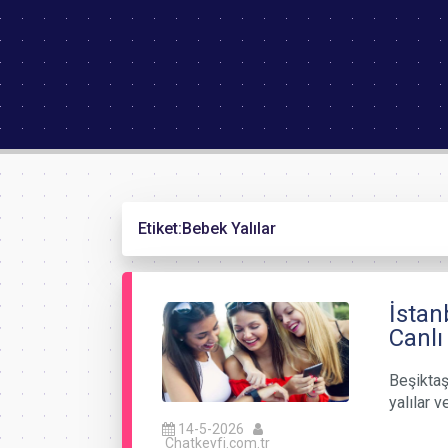
Etiket:
Bebek Yalılar
İstan
Canlı
Beşiktaş
yalılar 
14-5-2026
Chatkeyfi.com.tr