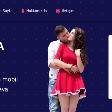
(current)
a Sayfa
Hakkımızda
İletişim
A
n mobil
ava