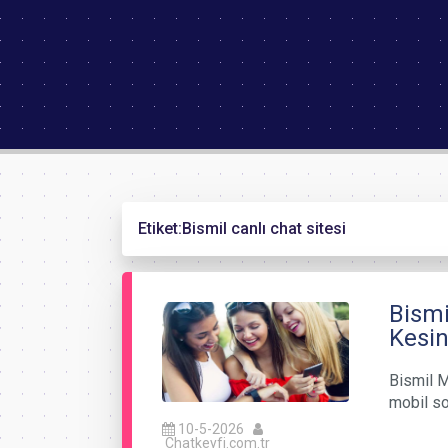
Etiket:
Bismil canlı chat sitesi
Bismi
Kesin
Bismil M
mobil so
10-5-2026
Chatkeyfi.com.tr