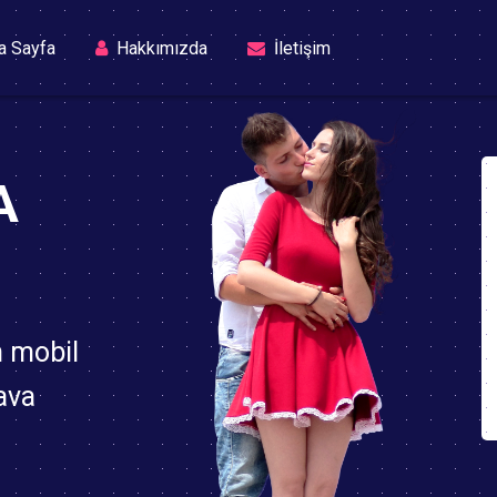
(current)
a Sayfa
Hakkımızda
İletişim
A
n mobil
ava