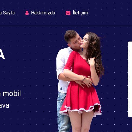
(current)
a Sayfa
Hakkımızda
İletişim
A
n mobil
ava