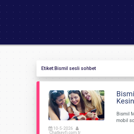
Etiket:
Bismil sesli sohbet
Bismi
Kesin
Bismil M
mobil so
10-5-2026
Chatkeyfi.com.tr