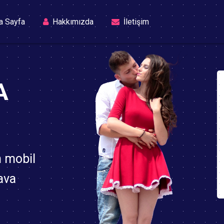
(current)
a Sayfa
Hakkımızda
İletişim
A
n mobil
ava