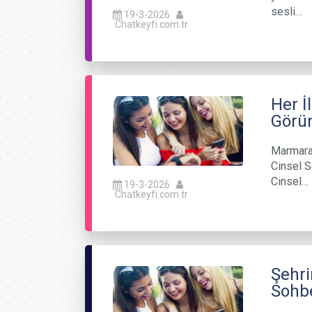
sesli…
19-3-2026
Chatkeyfi.com.tr
Her İ
Görü
Marmara 
Cinsel S
Cinsel…
19-3-2026
Chatkeyfi.com.tr
Şehri
Sohbe