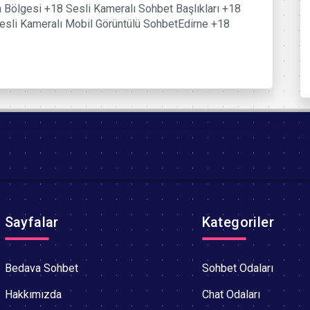
Bölgesi +18 Sesli Kameralı Sohbet Başlıkları +18
esli Kameralı Mobil Görüntülü SohbetEdirne +18
Sayfalar
Kategoriler
Bedava Sohbet
Sohbet Odaları
Hakkımızda
Chat Odaları