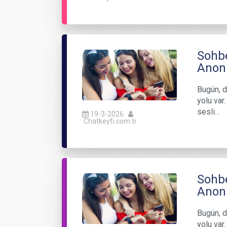
Sohbe
Anon
Bugün, d
yolu var
sesli…
19-3-2026
Chatkeyfi.com.tr
Sohbe
Anoni
Bugün, d
yolu var