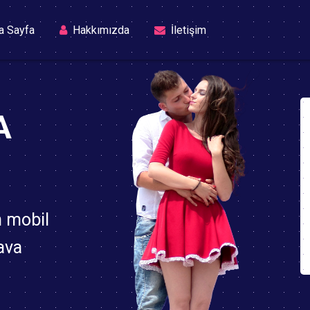
(current)
a Sayfa
Hakkımızda
İletişim
A
n mobil
ava