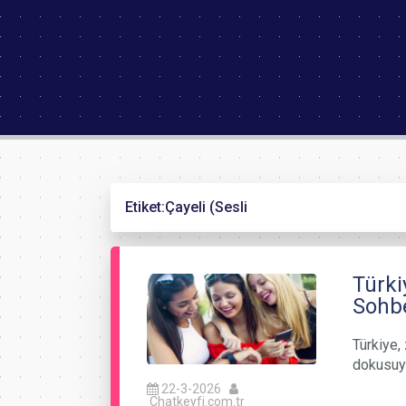
Etiket:
Çayeli (Sesli
Türki
Sohbe
Türkiye, 
dokusuyl
22-3-2026
Chatkeyfi.com.tr