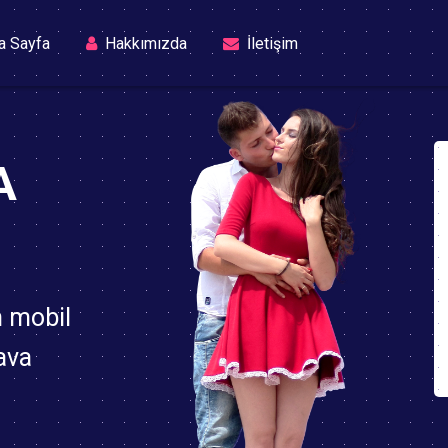
(current)
a Sayfa
Hakkımızda
İletişim
A
n mobil
ava