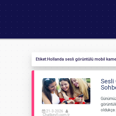
Etiket:
Hollanda sesli görüntülü mobil kamer
Sesli
Sohbe
Günümüzd
görüntül
oldukça
21-3-2026
Chatkeyfi.com.tr