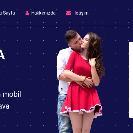
(current)
a Sayfa
Hakkımızda
İletişim
A
n mobil
ava