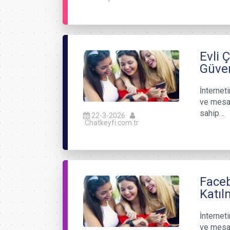
Evli 
Güven
İnternet
ve mesaj
sahip…
22-3-2026
Chatkeyfi.com.tr
Faceb
Katıl
İnternet
ve mesaj