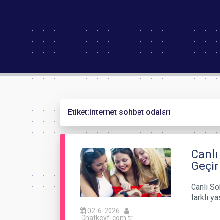
Etiket:
internet sohbet odaları
Canlı
Geçir
Canlı So
farklı ya
02-6-2026
Chatkeyfi.com.tr