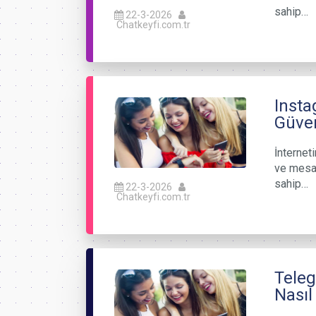
sahip…
22-3-2026
Chatkeyfi.com.tr
Insta
Güven
İnternet
ve mesaj
sahip…
22-3-2026
Chatkeyfi.com.tr
Teleg
Nasıl