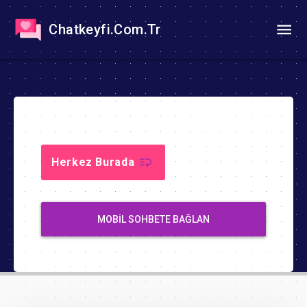
Chatkeyfi.Com.Tr
Herkez Burada
MOBIL SOHBETE BAĞLAN