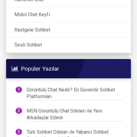
Mobil Chat Keyfi
Rastgele Sohbet
Sesli Sohbet
Popüler Yazılar
Görüntülü Chat Nedir? En Güvenilir Sohbet
Platformları
MSN Görüntülü Chat Siteleri ile Yeni
Arkadaşlar Edinin
Türk Sohbet Odaları ile Yabancı Sohbet