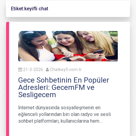
Etiket:
keyifli chat
21-3-2026
Chatkeyfi.com.tr
Gece Sohbetinin En Popüler
Adresleri: GecemFM ve
Sesligecem
İnternet dünyasında sosyalleşmenin en
eğlenceli yollarından biri olan radyo ve sesli
sohbet platformları, kullanıcılarına hem…