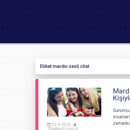
Etiket:
mardin sesli chat
Mardi
Kişiy
Günümüzd
insanlar
zamanki
22-4-2026
Chatkeyfi.com.tr