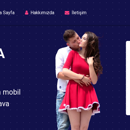
(current)
a Sayfa
Hakkımızda
İletişim
A
n mobil
ava