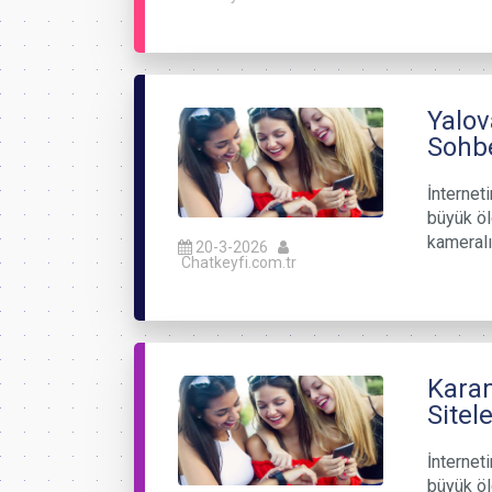
Yalov
Sohb
İnternet
büyük öl
kameralı
20-3-2026
Chatkeyfi.com.tr
Karam
Sitele
İnternet
büyük öl