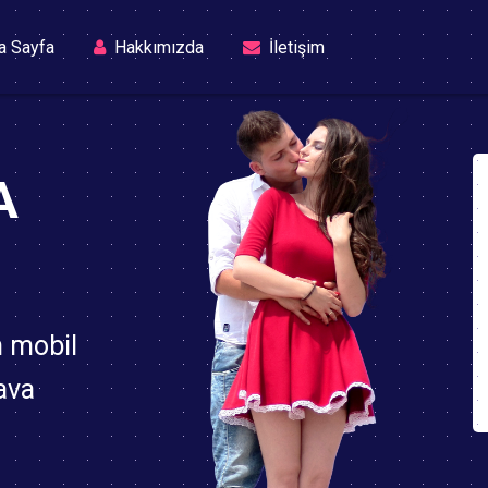
(current)
a Sayfa
Hakkımızda
İletişim
A
n mobil
ava