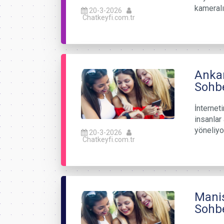
kameralı
20-3-2026
Chatkeyfi.com.tr
Ankar
Sohbe
İnternet
insanlar 
yöneliyo
20-3-2026
Chatkeyfi.com.tr
Manis
Sohb