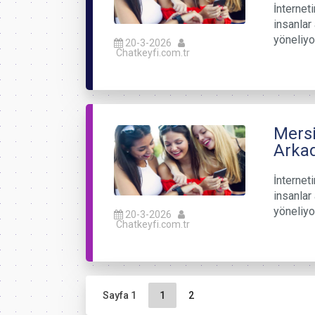
İnternet
insanlar 
yöneliyo
20-3-2026
Chatkeyfi.com.tr
Mersi
Arkad
İnternet
insanlar 
yöneliyo
20-3-2026
Chatkeyfi.com.tr
Sayfa gezinme
Geçerli Sayfa
Sayfa
Sayfa 1
1
2