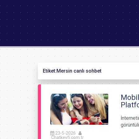
Etiket:
Mersin canlı sohbet
Mobil
Platf
İnternet
görüntül
23-5-2026
Chatkeyfi.com.tr