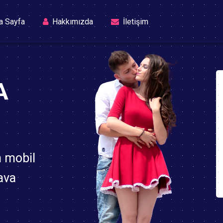
(current)
a Sayfa
Hakkımızda
İletişim
A
n mobil
ava