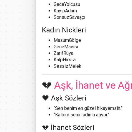
GeceYolcusu
KayıpAdam
SonsuzSavaşçı
Kadın Nickleri
MasumGölge
GeceMavisi
ZarifRüya
KalpHırsızı
SessizMelek
💔
Aşk, İhanet ve Ağı
❤️ Aşk Sözleri
“Sen benim en güzel hikayemsin.”
“Kalbim senin adınla atıyor.”
💔 İhanet Sözleri