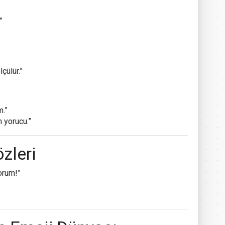
”
çülür.”
m.”
 yorucu.”
zleri
orum!”