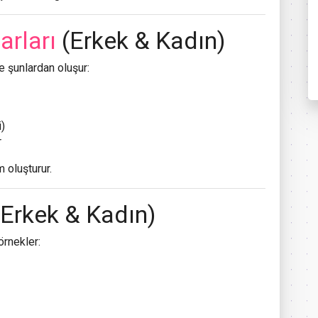
arları
(Erkek & Kadın)
le şunlardan oluşur:
i)
r
 oluşturur.
Erkek & Kadın)
 örnekler: