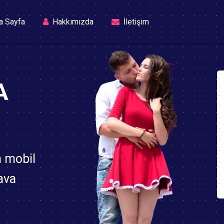
(current)
a Sayfa
Hakkımızda
İletişim
A
n mobil
ava