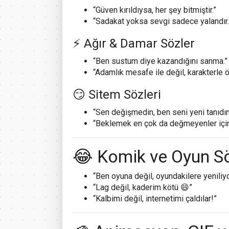
“Güven kırıldıysa, her şey bitmiştir.”
“Sadakat yoksa sevgi sadece yalandır.
⚡ Ağır & Damar Sözler
“Ben sustum diye kazandığını sanma.”
“Adamlık mesafe ile değil, karakterle öl
😏 Sitem Sözleri
“Sen değişmedin, ben seni yeni tanıdı
“Beklemek en çok da değmeyenler için
😂 Komik ve Oyun Sö
“Ben oyuna değil, oyundakilere yeniliy
“Lag değil, kaderim kötü 😄”
“Kalbimi değil, internetimi çaldılar!”