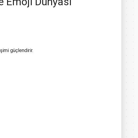
e Emoji Dünyası
:
şimi güçlendirir.