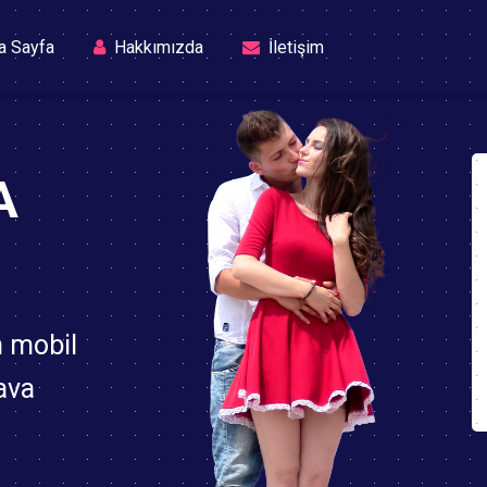
(current)
a Sayfa
Hakkımızda
İletişim
A
n mobil
ava