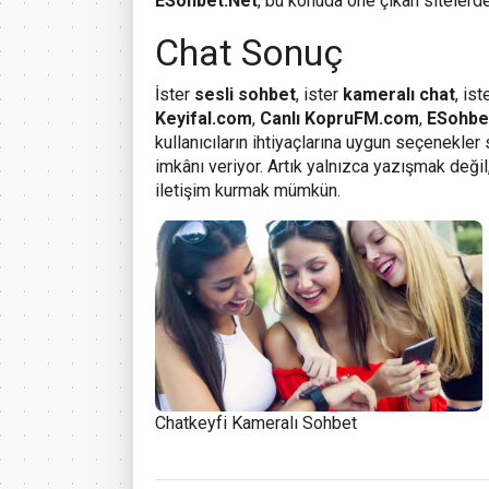
ESohbet.Net
, bu konuda öne çıkan sitelerd
Chat Sonuç
İster
sesli sohbet
, ister
kameralı chat
, ist
Keyifal.com
,
Canlı KopruFM.com
,
ESohbe
kullanıcıların ihtiyaçlarına uygun seçenekler
imkânı veriyor. Artık yalnızca yazışmak değil
iletişim kurmak mümkün.
Chatkeyfi Kameralı Sohbet