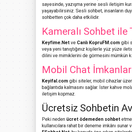
sayesinde, yazışma yerine sesli iletişim ku
yaşayabilirsiniz. Sesli sohbet, insanların duy
sohbetten çok daha etkilidir.
Kameralı Sohbet ile 
Keyfime.Net
ve
Canlı KopruFM.com
gibi s
veya yeni tanıştığınız kişilerle yüz yüze ile
dilini ve mimiklerini de görmesini mümkün kı
Mobil Chat İmkanlar
Keyifal.com
gibi siteler, mobil cihazlar üze
bağlantıda kalmasını sağlar. İster kahve mola
iletişim kopmaz.
Ücretsiz Sohbetin Av
Peki neden
ücret ödemeden sohbet
etmek
kullanıcılara rahat bir deneme imkânı sunar ve