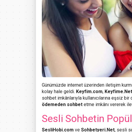
Günümüzde internet üzerinden iletişim kur
kolay hale geldi.
Keyfim.com
,
Keyfime.Ne
sohbet imkânlarıyla kullanıcılarına eşsiz bir
ödemeden sohbet
etme imkânı vererek ileti
Sesli Sohbetin Popül
SesliHobi.com
ve
Sohbetyeri.Net
, sesli 