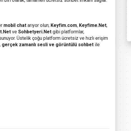
en biri olarak, tamamen ücretsiz sohbet imkânı sağlar.
er
mobil chat
arıyor olun;
Keyfim.com
,
Keyfime.Net
,
t.Net
ve
Sohbetyeri.Net
gibi platformlar,
 sunuyor. Üstelik çoğu platform ücretsiz ve hızlı erişim
,
gerçek zamanlı sesli ve görüntülü sohbet
ile