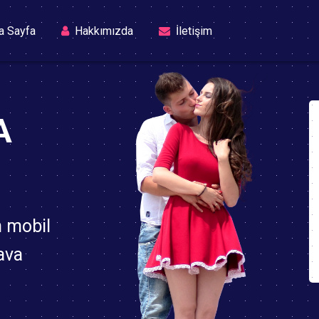
(current)
a Sayfa
Hakkımızda
İletişim
A
n mobil
ava