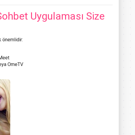
Sohbet Uygulaması Size
 önemlidir:
Meet
veya OmeTV