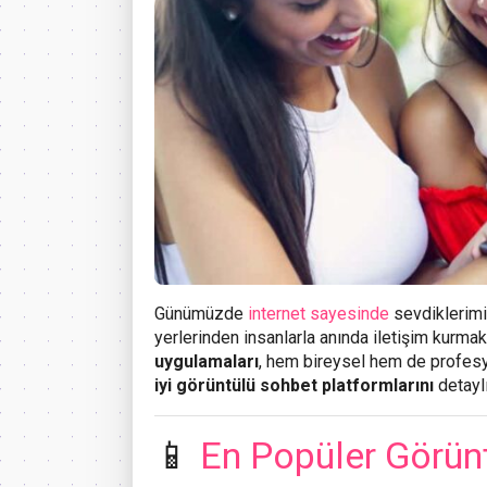
Günümüzde
internet sayesinde
sevdiklerimiz
yerlerinden insanlarla anında iletişim kurm
uygulamaları
, hem bireysel hem de profesy
iyi görüntülü sohbet platformlarını
detayl
📱
En Popüler Görün