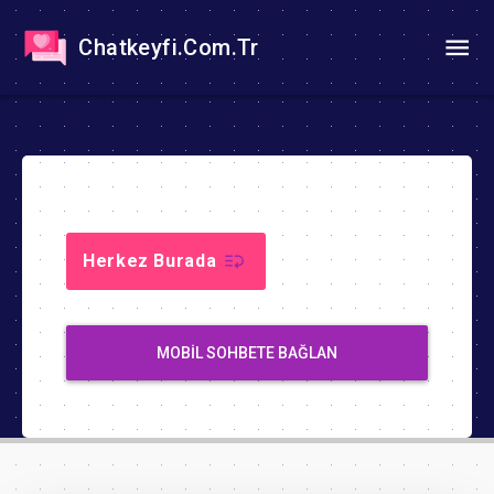
Chatkeyfi.Com.Tr
Herkez Burada
MOBIL SOHBETE BAĞLAN