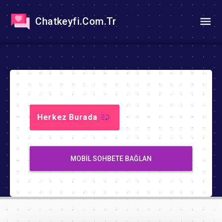
Chatkeyfi.Com.Tr
Herkez Burada
MOBIL SOHBETE BAĞLAN